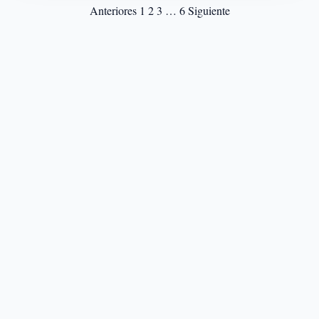
Paginación
Anteriores
1
2
3
…
6
Siguiente
de
entradas