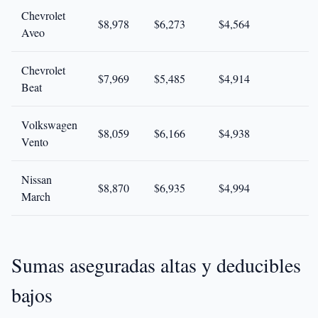
Chevrolet
$8,978
$6,273
$4,564
Aveo
Chevrolet
$7,969
$5,485
$4,914
Beat
Volkswagen
$8,059
$6,166
$4,938
Vento
Nissan
$8,870
$6,935
$4,994
March
Sumas aseguradas altas y deducibles
bajos