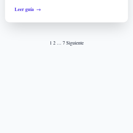
Leer guía
→
Paginación
1
2
…
7
Siguiente
de
entradas